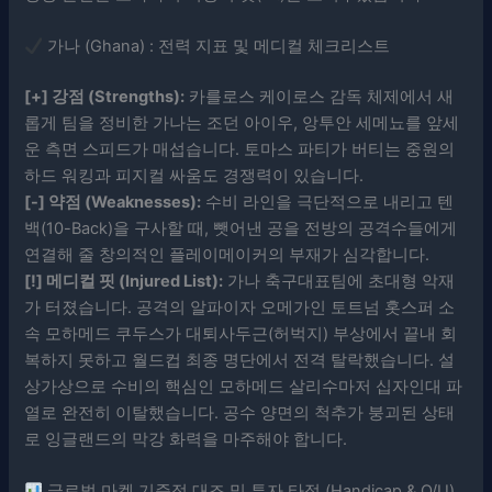
가나 (Ghana) : 전력 지표 및 메디컬 체크리스트
[+] 강점 (Strengths):
카를로스 케이로스 감독 체제에서 새
롭게 팀을 정비한 가나는 조던 아이우, 앙투안 세메뇨를 앞세
운 측면 스피드가 매섭습니다. 토마스 파티가 버티는 중원의
하드 워킹과 피지컬 싸움도 경쟁력이 있습니다.
[-] 약점 (Weaknesses):
수비 라인을 극단적으로 내리고 텐
백(10-Back)을 구사할 때, 뺏어낸 공을 전방의 공격수들에게
연결해 줄 창의적인 플레이메이커의 부재가 심각합니다.
[!] 메디컬 핏 (Injured List):
가나 축구대표팀에 초대형 악재
가 터졌습니다. 공격의 알파이자 오메가인 토트넘 홋스퍼 소
속 모하메드 쿠두스가 대퇴사두근(허벅지) 부상에서 끝내 회
복하지 못하고 월드컵 최종 명단에서 전격 탈락했습니다. 설
상가상으로 수비의 핵심인 모하메드 살리수마저 십자인대 파
열로 완전히 이탈했습니다. 공수 양면의 척추가 붕괴된 상태
로 잉글랜드의 막강 화력을 마주해야 합니다.
글로벌 마켓 기준점 대조 및 투자 타점 (Handicap & O/U)