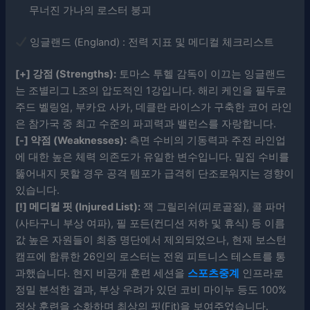
무너진 가나의 로스터 붕괴
잉글랜드 (England) : 전력 지표 및 메디컬 체크리스트
[+] 강점 (Strengths):
토마스 투헬 감독이 이끄는 잉글랜드
는 조별리그 L조의 압도적인 1강입니다. 해리 케인을 필두로
주드 벨링엄, 부카요 사카, 데클란 라이스가 구축한 코어 라인
은 참가국 중 최고 수준의 파괴력과 밸런스를 자랑합니다.
[-] 약점 (Weaknesses):
측면 수비의 기동력과 주전 라인업
에 대한 높은 체력 의존도가 유일한 변수입니다. 밀집 수비를
뚫어내지 못할 경우 공격 템포가 급격히 단조로워지는 경향이
있습니다.
[!] 메디컬 핏 (Injured List):
잭 그릴리쉬(피로골절), 콜 파머
(사타구니 부상 여파), 필 포든(컨디션 저하 및 휴식) 등 이름
값 높은 자원들이 최종 명단에서 제외되었으나, 현재 보스턴
캠프에 합류한 26인의 로스터는 전원 피트니스 테스트를 통
과했습니다. 현지 비공개 훈련 세션을
스포츠중계
인프라로
정밀 분석한 결과, 부상 우려가 있던 코비 마이누 등도 100%
정상 훈련을 소화하며 최상의 핏(Fit)을 보여주었습니다.