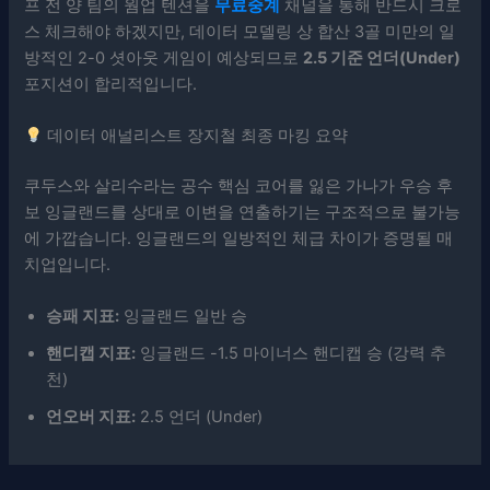
프 전 양 팀의 웜업 텐션을
무료중계
채널을 통해 반드시 크로
스 체크해야 하겠지만, 데이터 모델링 상 합산 3골 미만의 일
방적인 2-0 셧아웃 게임이 예상되므로
2.5 기준 언더(Under)
포지션이 합리적입니다.
데이터 애널리스트 장지철 최종 마킹 요약
쿠두스와 살리수라는 공수 핵심 코어를 잃은 가나가 우승 후
보 잉글랜드를 상대로 이변을 연출하기는 구조적으로 불가능
에 가깝습니다. 잉글랜드의 일방적인 체급 차이가 증명될 매
치업입니다.
승패 지표:
잉글랜드 일반 승
핸디캡 지표:
잉글랜드 -1.5 마이너스 핸디캡 승 (강력 추
천)
언오버 지표:
2.5 언더 (Under)