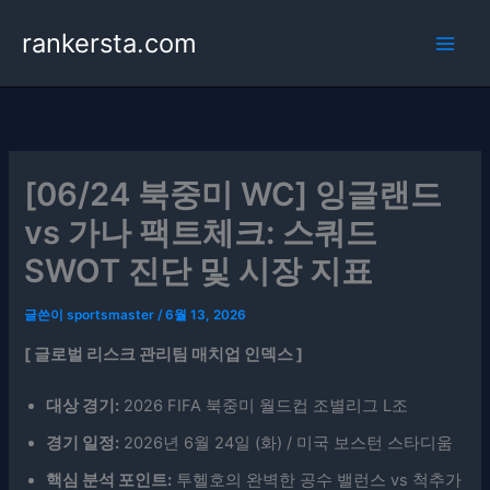
콘
rankersta.com
텐
츠
로
건
너
뛰
[06/24 북중미 WC] 잉글랜드
기
vs 가나 팩트체크: 스쿼드
SWOT 진단 및 시장 지표
글쓴이
sportsmaster
/
6월 13, 2026
[ 글로벌 리스크 관리팀 매치업 인덱스 ]
대상 경기:
2026 FIFA 북중미 월드컵 조별리그 L조
경기 일정:
2026년 6월 24일 (화) / 미국 보스턴 스타디움
핵심 분석 포인트:
투헬호의 완벽한 공수 밸런스 vs 척추가