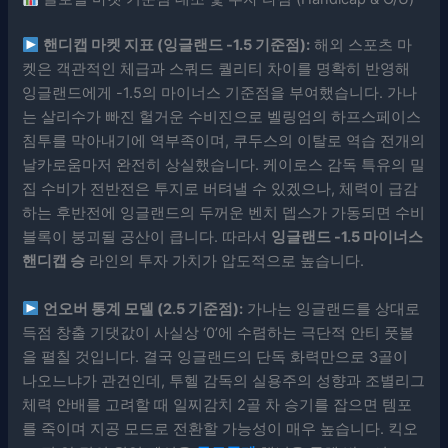
핸디캡 마켓 지표 (잉글랜드 -1.5 기준점):
해외 스포츠 마
켓은 객관적인 체급과 스쿼드 퀄리티 차이를 명확히 반영해
잉글랜드에게 -1.5의 마이너스 기준점을 부여했습니다. 가나
는 살리수가 빠진 헐거운 수비진으로 벨링엄의 하프스페이스
침투를 막아내기에 역부족이며, 쿠두스의 이탈로 역습 전개의
날카로움마저 완전히 상실했습니다. 케이로스 감독 특유의 밀
집 수비가 전반전은 투지로 버텨낼 수 있겠으나, 체력이 급감
하는 후반전에 잉글랜드의 두꺼운 벤치 뎁스가 가동되면 수비
블록이 붕괴될 공산이 큽니다. 따라서
잉글랜드 -1.5 마이너스
핸디캡 승
라인의 투자 가치가 압도적으로 높습니다.
언오버 통계 모델 (2.5 기준점):
가나는 잉글랜드를 상대로
득점 창출 기댓값이 사실상 ‘0’에 수렴하는 극단적 안티 풋볼
을 펼칠 것입니다. 결국 잉글랜드의 단독 화력만으로 3골이
나오느냐가 관건인데, 투헬 감독의 실용주의 성향과 조별리그
체력 안배를 고려할 때 일찌감치 2골 차 승기를 잡으면 템포
를 죽이며 지공 모드로 전환할 가능성이 매우 높습니다. 킥오