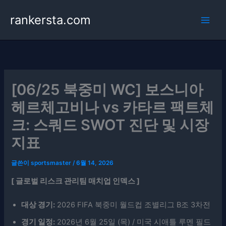
콘
rankersta.com
텐
츠
로
건
너
뛰
[06/25 북중미 WC] 보스니아
기
헤르체고비나 vs 카타르 팩트체
크: 스쿼드 SWOT 진단 및 시장
지표
글쓴이
sportsmaster
/
6월 14, 2026
[ 글로벌 리스크 관리팀 매치업 인덱스 ]
대상 경기:
2026 FIFA 북중미 월드컵 조별리그 B조 3차전
경기 일정:
2026년 6월 25일 (목) / 미국 시애틀 루멘 필드