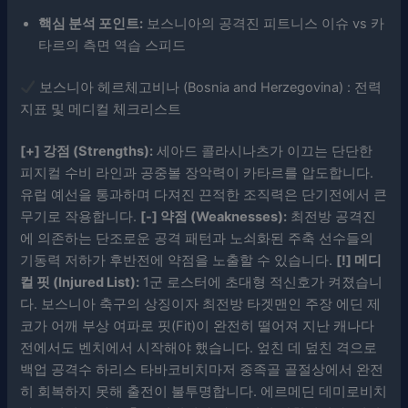
핵심 분석 포인트:
보스니아의 공격진 피트니스 이슈 vs 카
타르의 측면 역습 스피드
보스니아 헤르체고비나 (Bosnia and Herzegovina) : 전력
지표 및 메디컬 체크리스트
[+] 강점 (Strengths):
세아드 콜라시나츠가 이끄는 단단한
피지컬 수비 라인과 공중볼 장악력이 카타르를 압도합니다.
유럽 예선을 통과하며 다져진 끈적한 조직력은 단기전에서 큰
무기로 작용합니다.
[-] 약점 (Weaknesses):
최전방 공격진
에 의존하는 단조로운 공격 패턴과 노쇠화된 주축 선수들의
기동력 저하가 후반전에 약점을 노출할 수 있습니다.
[!] 메디
컬 핏 (Injured List):
1군 로스터에 초대형 적신호가 켜졌습니
다. 보스니아 축구의 상징이자 최전방 타겟맨인 주장 에딘 제
코가 어깨 부상 여파로 핏(Fit)이 완전히 떨어져 지난 캐나다
전에서도 벤치에서 시작해야 했습니다. 엎친 데 덮친 격으로
백업 공격수 하리스 타바코비치마저 중족골 골절상에서 완전
히 회복하지 못해 출전이 불투명합니다. 에르메딘 데미로비치