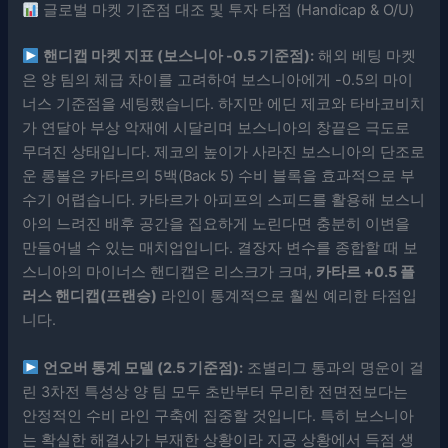
글로벌 마켓 기준점 대조 및 투자 타점 (Handicap & O/U)
핸디캡 마켓 지표 (보스니아 -0.5 기준점):
해외 베팅 마켓
은 양 팀의 체급 차이를 고려하여 보스니아에게 -0.5의 마이
너스 기준점을 세팅했습니다. 하지만 에딘 제코와 타바코비치
가 연달아 부상 악재에 시달리며 보스니아의 창끝은 극도로
무뎌진 상태입니다. 제코의 높이가 사라진 보스니아의 단조로
운 롱볼은 카타르의 5백(Back 5) 수비 블록을 효과적으로 부
수기 어렵습니다. 카타르가 아피프의 스피드를 활용해 보스니
아의 느려진 배후 공간을 집요하게 노린다면 충분히 이변을
만들어낼 수 있는 매치업입니다. 결장자 변수를 종합할 때 보
스니아의 마이너스 핸디캡은 리스크가 크며,
카타르 +0.5 플
러스 핸디캡(프랜승)
라인이 통계적으로 훨씬 예리한 타점입
니다.
언오버 통계 모델 (2.5 기준점):
조별리그 통과의 명운이 걸
린 3차전 특성상 양 팀 모두 초반부터 무리한 전면전보다는
안정적인 수비 라인 구축에 집중할 것입니다. 특히 보스니아
는 확실한 해결사가 부재한 상황이라 지공 상황에서 득점 생