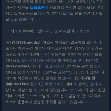
가 공격의 중책을 홀로 짊어져야 하는 위기 상황입니다. 현지
비공개 세션을
스포츠중계
인프라로 분석한 결과, 보스니아는
제코 없이도 득점을 짜내기 위한 세트피스 전술 훈련에 사활
을 걸고 있습니다.
카타르 (Qatar) : 전력 지표 및 메디컬 체크리스트
[+] 강점 (Strengths):
아크람 아피프와 알모에즈 알리가 주
도하는 측면 공간 침투와 빠른 트랜지션이 강점입니다. 최근
스위스와의 평가전에서 1-1 무승부를 기록하며 유럽 강호를
상대로도 물러서지 않는 저력을 보여주었습니다.
[-] 약점
(Weaknesses):
체격이 좋고 거칠게 압박하는 유럽 팀들을
상대로 중원 장악력을 상실하는 고질적인 징크스가 있습니다.
피지컬 싸움에서 확연한 열세를 보입니다.
[!] 메디컬 핏
(Injured List):
현재 1군 주력 스쿼드 내에 치명적인 장기 부
상자나 이탈자는 보고되지 않았습니다. 보스니아와 달리 완전
체에 가까운 핏으로 조별리그 3차전에 임할 수 있어 체력과
로스터 운용에서 분명한 우위를 점하고 있습니다.