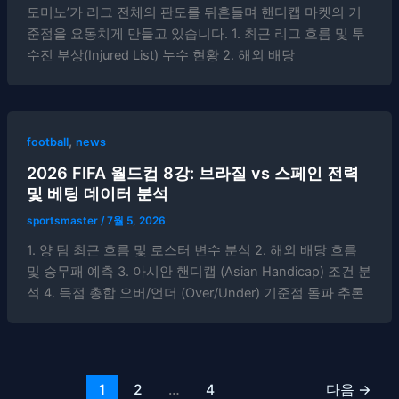
도미노’가 리그 전체의 판도를 뒤흔들며 핸디캡 마켓의 기
준점을 요동치게 만들고 있습니다. 1. 최근 리그 흐름 및 투
수진 부상(Injured List) 누수 현황 2. 해외 배당
,
football
news
2026 FIFA 월드컵 8강: 브라질 vs 스페인 전력
및 베팅 데이터 분석
sportsmaster
/
7월 5, 2026
1. 양 팀 최근 흐름 및 로스터 변수 분석 2. 해외 배당 흐름
및 승무패 예측 3. 아시안 핸디캡 (Asian Handicap) 조건 분
석 4. 득점 총합 오버/언더 (Over/Under) 기준점 돌파 추론
1
2
…
4
다음
→