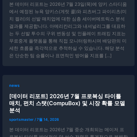
본 데이터 리포트는 2026년 7월 23일(목)에 양키 스타디움
에서 예정된 뉴욕 양키스(게릿 콜)와 피츠버그 파이리츠(미
치 켈러)의 선발 매치업에 대한 심층 세이버메트릭스 분석
결과를 제공합니다. 아메리칸리그와 내셔널리그를 대표하
는 두 선발 투수의 구위 변동성 및 인플레이 트래킹 지표는
무료중계 플랫폼을 통해 직접 모니터링하시며 배당판의 미
세한 흐름을 즉각적으로 추적하실 수 있습니다. 해당 분석
은 단순한 팀 승률이나 표면적인 방어율 지표를 […]
news
[데이터 리포트] 2026년 7월 프로복싱 타이틀
매치, 펀치 스탯(CompuBox) 및 시장 확률 모델
분석
sportsmaster
/
7월 14, 2026
본 데이터 리포트는 2026년 7월 중순 개최되는 메이저 프
로복싱 타이틀 방어전의 양 선수 전력을 통계적으로 분해한