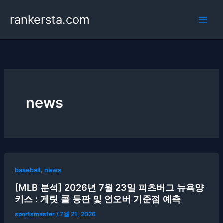
콘
rankersta.com
텐
츠
로
건
너
뛰
기
news
,
baseball
news
[MLB 분석] 2026년 7월 23일 피츠버그 뉴욕양
키스 : 게릿 콜 등판 및 언오버 기준점 예측
sportsmaster
/
7월 21, 2026