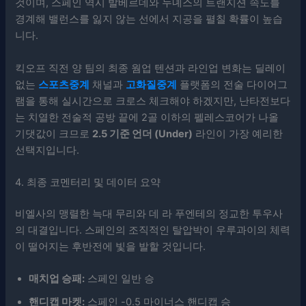
것이며, 스페인 역시 발베르데와 누녜스의 트랜지션 속도를
경계해 밸런스를 잃지 않는 선에서 지공을 펼칠 확률이 높습
니다.
킥오프 직전 양 팀의 최종 웜업 텐션과 라인업 변화는 딜레이
없는
스포츠중계
채널과
고화질중계
플랫폼의 전술 다이어그
램을 통해 실시간으로 크로스 체크해야 하겠지만, 난타전보다
는 치열한 전술적 공방 끝에 2골 이하의 펠레스코어가 나올
기댓값이 크므로
2.5 기준 언더 (Under)
라인이 가장 예리한
선택지입니다.
4. 최종 코멘터리 및 데이터 요약
비엘사의 맹렬한 늑대 무리와 데 라 푸엔테의 정교한 투우사
의 대결입니다. 스페인의 조직적인 탈압박이 우루과이의 체력
이 떨어지는 후반전에 빛을 발할 것입니다.
매치업 승패:
스페인 일반 승
핸디캡 마켓:
스페인 -0.5 마이너스 핸디캡 승