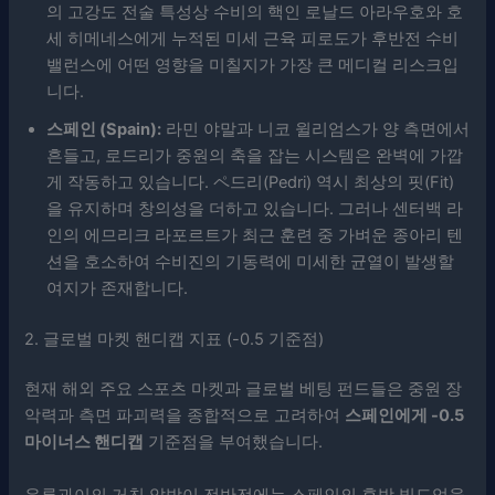
의 고강도 전술 특성상 수비의 핵인 로날드 아라우호와 호
세 히메네스에게 누적된 미세 근육 피로도가 후반전 수비
밸런스에 어떤 영향을 미칠지가 가장 큰 메디컬 리스크입
니다.
스페인 (Spain):
라민 야말과 니코 윌리엄스가 양 측면에서
흔들고, 로드리가 중원의 축을 잡는 시스템은 완벽에 가깝
게 작동하고 있습니다. ペ드리(Pedri) 역시 최상의 핏(Fit)
을 유지하며 창의성을 더하고 있습니다. 그러나 센터백 라
인의 에므리크 라포르트가 최근 훈련 중 가벼운 종아리 텐
션을 호소하여 수비진의 기동력에 미세한 균열이 발생할
여지가 존재합니다.
2. 글로벌 마켓 핸디캡 지표 (-0.5 기준점)
현재 해외 주요 스포츠 마켓과 글로벌 베팅 펀드들은 중원 장
악력과 측면 파괴력을 종합적으로 고려하여
스페인에게 -0.5
마이너스 핸디캡
기준점을 부여했습니다.
우루과이의 거친 압박이 전반전에는 스페인의 후방 빌드업을