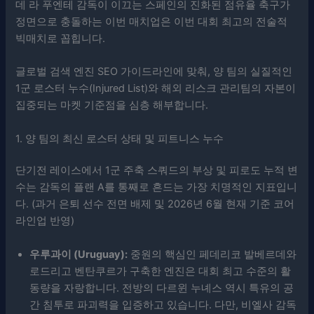
데 라 푸엔테 감독이 이끄는 스페인의 진화된 점유율 축구가
정면으로 충돌하는 이번 매치업은 이번 대회 최고의 전술적
빅매치로 꼽힙니다.
글로벌 검색 엔진 SEO 가이드라인에 맞춰, 양 팀의 실질적인
1군 로스터 누수(Injured List)와 해외 리스크 관리팀의 자본이
집중되는 마켓 기준점을 심층 해부합니다.
1. 양 팀의 최신 로스터 상태 및 피트니스 누수
단기전 레이스에서 1군 주축 스쿼드의 부상 및 피로도 누적 변
수는 감독의 플랜 A를 통째로 흔드는 가장 치명적인 지표입니
다. (과거 은퇴 선수 전면 배제 및 2026년 6월 현재 기준 코어
라인업 반영)
우루과이 (Uruguay):
중원의 핵심인 페데리코 발베르데와
로드리고 벤탄쿠르가 구축한 엔진은 대회 최고 수준의 활
동량을 자랑합니다. 전방의 다르윈 누녜스 역시 특유의 공
간 침투로 파괴력을 입증하고 있습니다. 다만, 비엘사 감독