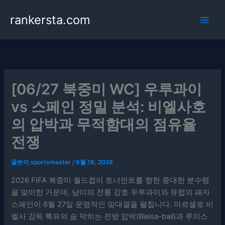
콘
rankersta.com
텐
츠
로
건
너
뛰
[06/27 북중미 WC] 우루과이
기
vs 스페인 정밀 분석: 비엘사호
의 압박과 무적함대의 점유율
전쟁
글쓴이
sportsmaster
/
6월 18, 2026
2026 FIFA 북중미 월드컵이 토너먼트를 향한 중대한 분수령
을 맞이한 가운데, 남미의 전통 강호 우루과이와 유럽의 패자
스페인이 6월 27일 운명적인 맞대결을 펼칩니다. 마르셀로 비
엘사 감독 특유의 숨 막히는 전방 압박(Bielsa-ball)과 루이스