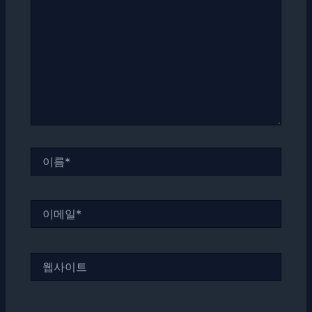
에
입
력
하
세
요...
이
름
*
이
메
일
*
웹
사
이
트