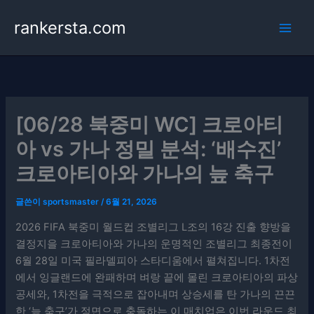
콘
rankersta.com
텐
츠
로
건
너
뛰
[06/28 북중미 WC] 크로아티
기
아 vs 가나 정밀 분석: ‘배수진’
크로아티아와 가나의 늪 축구
글쓴이
sportsmaster
/
6월 21, 2026
2026 FIFA 북중미 월드컵 조별리그 L조의 16강 진출 향방을
결정지을 크로아티아와 가나의 운명적인 조별리그 최종전이
6월 28일 미국 필라델피아 스타디움에서 펼쳐집니다. 1차전
에서 잉글랜드에 완패하며 벼랑 끝에 몰린 크로아티아의 파상
공세와, 1차전을 극적으로 잡아내며 상승세를 탄 가나의 끈끈
한 ‘늪 축구’가 정면으로 충돌하는 이 매치업은 이번 라운드 최