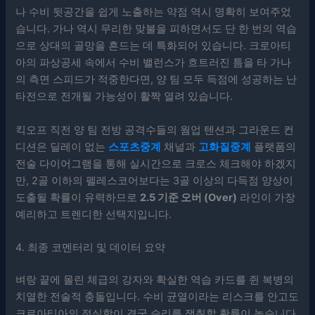
나 수비 뒷공간을 쉽게 노출하는 약점 역시 명확히 보여주었
습니다. 가나 역시 무리한 맞불을 피하면서도 단 한 번의 역습
으로 상대의 골망을 흔드는 데 특화되어 있습니다. 크로아티
아의 파상공세 속에서 수비 밸런스가 흐트러진 틈을 타 가나
의 측면 스피드가 적중한다면, 양 팀 모두 득점에 성공하는 난
타전으로 전개될 가능성이 활짝 열려 있습니다.
킥오프 직전 양 팀 전방 공격수들의 웜업 텐션과 그라운드 컨
디션은 딜레이 없는
스포츠중계
채널과
고화질중계
플랫폼의
전술 다이어그램을 통해 실시간으로 크로스 체크해야 하겠지
만, 2골 이하의 펠레스코어보다는 3골 이상의 다득점 양상이
도출될 확률이 유력하므로
2.5 기준 오버 (Over)
라인이 가장
예리하고 트렌디한 선택지입니다.
4. 최종 코멘터리 및 데이터 요약
벼랑 끝에 몰린 체급의 강자와 확실한 역습 카드를 쥔 복병의
치열한 전술적 충돌입니다. 수비 균열이라는 리스크를 안고도
크로아티아의 절실함이 결국 승리를 쟁취할 확률이 높습니다.