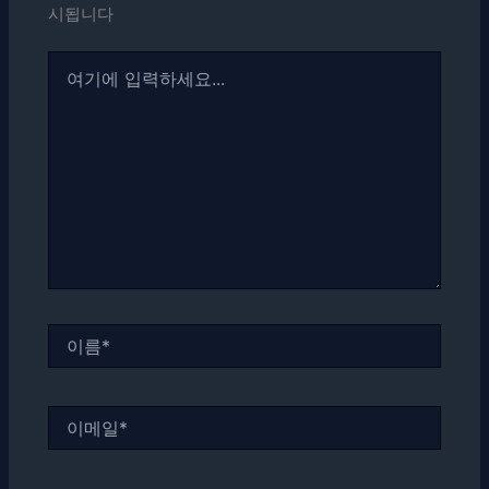
시됩니다
여
기
에
입
력
하
세
요...
이
름
*
이
메
일
*