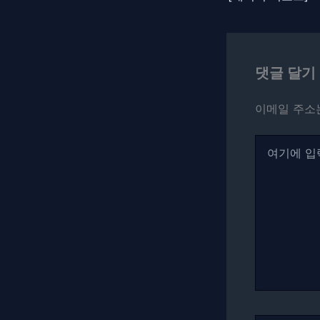
댓글 달기
이메일 주소
여
기
에
입
력
하
세
요...