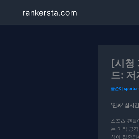
콘
rankersta.com
텐
츠
로
건
너
뛰
기
[시청
드: 저
글쓴이
sports
‘진짜’ 실시
스포츠 팬들
는 아직 공격
심이 집중되는