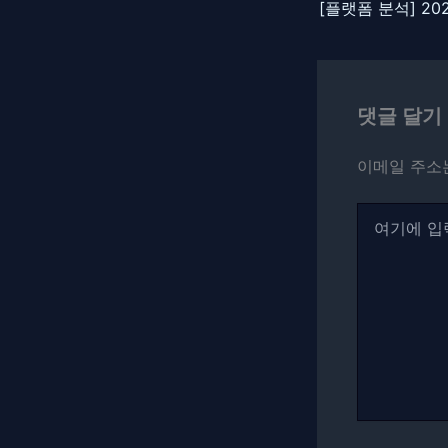
댓글 달기
이메일 주소
여
기
에
입
력
하
세
요...