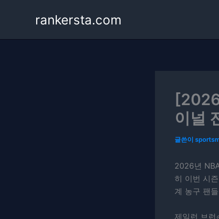
콘
rankersta.com
텐
츠
로
건
너
뛰
기
[202
이널 
글쓴이
sports
2026년 N
히 이번 시
계 농구 팬
제일런 브런