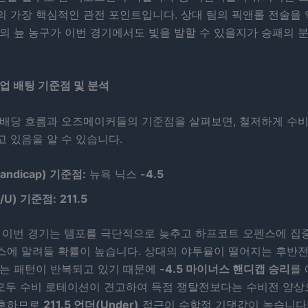
의 가장 핵심적인 관전 포인트입니다. 상대 팀의 픽앤롤 전술을
의 늪 농구가 이번 경기에서도 빛을 발할 수 있을지가 승패의 
업 배팅 기준점 및 분석
 배당 흐름과 오즈메이커들의 기준점을 살펴보면, 철저하게 수비
 있음을 알 수 있습니다.
andicap) 기준점:
뉴욕 닉스
-4.5
/U) 기준점:
211.5
이번 경기는 템포를 극단적으로 늦추고 하프코트 오펜스에 집
스에 말려들 확률이 높습니다. 상대의 야투율이 떨어지는 후반전
리는 패턴이 반복되고 있기 때문에
-4.5 마이너스 핸디캡 승리
를
팀 모두 수비 로테이션이 견고하여 득점 쟁탈전보다는 수비전 양
농후하므로
211.5 언더(Under)
접근이 수학적 기댓값이 높습니다